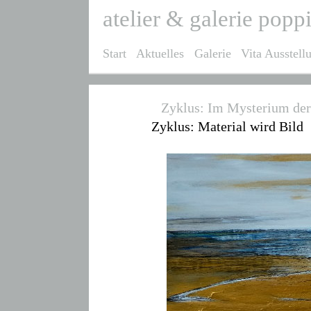
atelier & galerie popp
Start
Aktuelles
Galerie
Vita Ausstell
Zyklus: Im Mysterium der
Zyklus: Material wird Bild